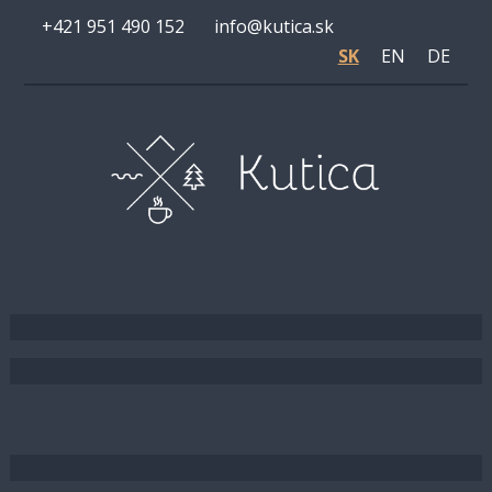
+421 951 490 152
info@kutica.sk
SK
EN
DE
Kutica u Lohajov
Kutica 2