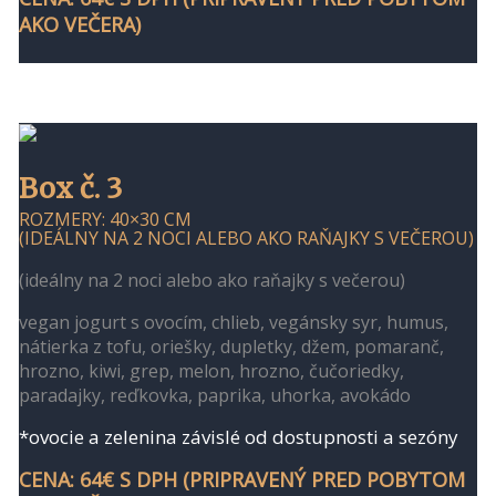
AKO VEČERA)
Box č. 3
ROZMERY: 40×30 CM
(IDEÁLNY NA 2 NOCI ALEBO AKO RAŇAJKY S VEČEROU)
(ideálny na 2 noci alebo ako raňajky s večerou)
vegan jogurt s ovocím, chlieb, vegánsky syr, humus,
nátierka z tofu, oriešky, dupletky, džem, pomaranč,
hrozno, kiwi, grep, melon, hrozno, čučoriedky,
paradajky, reďkovka, paprika, uhorka, avokádo
*ovocie a zelenina závislé od dostupnosti a sezóny
CENA: 64€ S DPH (PRIPRAVENÝ PRED POBYTOM