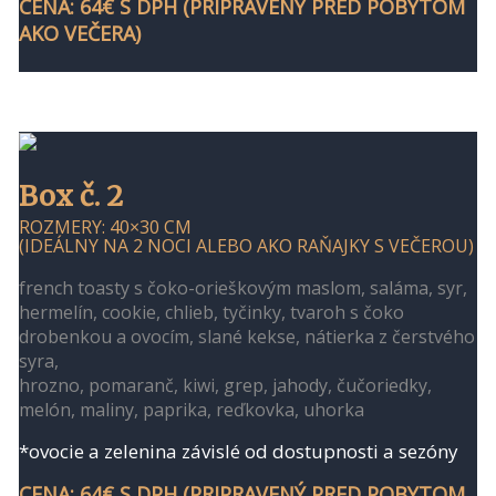
CENA: 64€ S DPH (PRIPRAVENÝ PRED POBYTOM
AKO VEČERA)
Box č. 2
ROZMERY: 40×30 CM
(IDEÁLNY NA 2 NOCI ALEBO AKO RAŇAJKY S VEČEROU)
french toasty s čoko-orieškovým maslom, saláma, syr,
hermelín, cookie, chlieb, tyčinky, tvaroh s čoko
drobenkou a ovocím, slané kekse, nátierka z čerstvého
syra,
hrozno, pomaranč, kiwi, grep, jahody, čučoriedky,
melón, maliny, paprika, reďkovka, uhorka
*ovocie a zelenina závislé od dostupnosti a sezóny
CENA: 64€ S DPH (PRIPRAVENÝ PRED POBYTOM