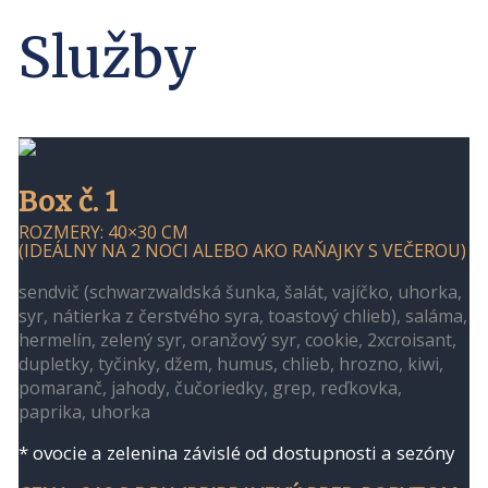
Služby
Box č. 1
ROZMERY: 40×30 CM
(IDEÁLNY NA 2 NOCI ALEBO AKO RAŇAJKY S VEČEROU)
sendvič (schwarzwaldská šunka, šalát, vajíčko, uhorka,
syr, nátierka z čerstvého syra, toastový chlieb), saláma,
hermelín, zelený syr, oranžový syr, cookie, 2xcroisant,
dupletky, tyčinky, džem, humus, chlieb, hrozno, kiwi,
pomaranč, jahody, čučoriedky, grep, reďkovka,
paprika, uhorka
* ovocie a zelenina závislé od dostupnosti a sezóny