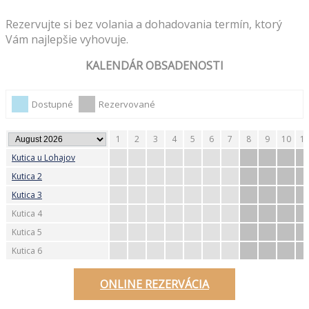
Rezervujte si bez volania a dohadovania termín, ktorý
Vám najlepšie vyhovuje.
KALENDÁR OBSADENOSTI
Dostupné
Rezervované
1
2
3
4
5
6
7
8
9
10
1
Kutica u Lohajov
Kutica 2
Kutica 3
Kutica 4
Kutica 5
Kutica 6
ONLINE REZERVÁCIA