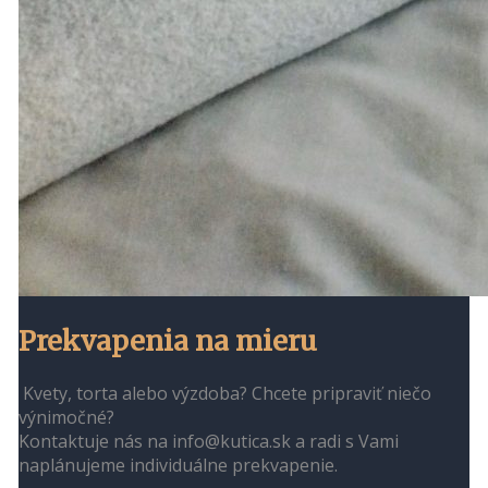
Prekvapenia na mieru
Kvety, torta alebo výzdoba? Chcete pripraviť niečo
výnimočné?
Kontaktuje nás na info@kutica.sk a radi s Vami
naplánujeme individuálne prekvapenie.