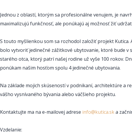
Jednou z oblastí, ktorým sa profesionálne venujem, je navr
maximalizujú funkčnosť, ale ponúkajú aj možnosť žiť udrža
S touto myšlienkou som sa rozhodol založiť projekt Kutica. 
bolo vytvoriť jedinečné zážitkové ubytovanie, ktoré bud
starého otca, ktorý patrí našej rodine už vyše 100 rokov. Dn
ponúkam našim hosťom spolu 4 jedinečné ubytovania.
Na základe mojich skúseností v podnikaní, architektúre a re
vášho vysnívaného bývania alebo väčšieho projektu.
Kontaktujte ma na e-mailovej adrese
info@kutica.sk
a začni
Vzdelanie: